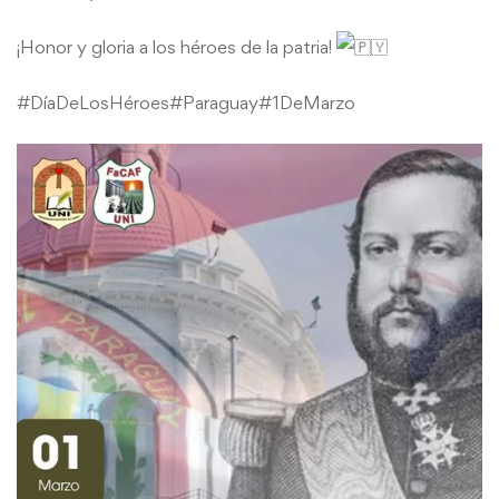
¡Honor y gloria a los héroes de la patria!
#DíaDeLosHéroes
#Paraguay
#1DeMarzo