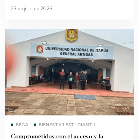
estudiantil mediante la entrega de Becas de
23 de julio de 2026
Apoyo Económico
Read more
BECA
BIENESTAR ESTUDIANTIL
Comprometidos con el acceso y la