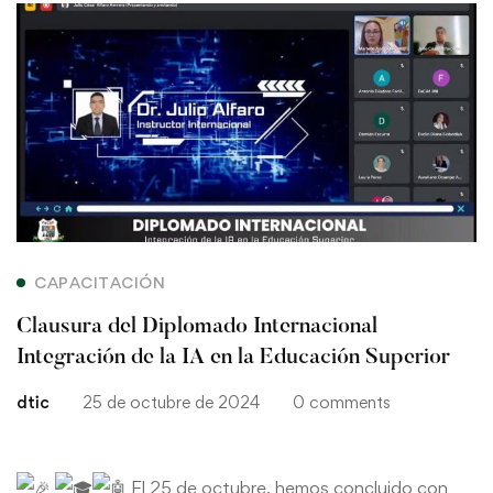
Clausura
del
Diplomado
Internacional
Integración
de
CAPACITACIÓN
la
Clausura del Diplomado Internacional
IA
Integración de la IA en la Educación Superior
dtic
25 de octubre de 2024
0 comments
en
la
El 25 de octubre, hemos concluido con