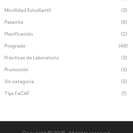
Movilidad Estudiantil
(3)
Pasantía
(6)
Planificación
(2)
Posgrado
(48)
Prácticas de Laboratorio
(3)
Promoción
(5)
Sin categoría
(5)
Tips FaCAF
(1)