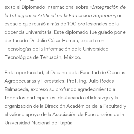
Educación
éxito el Diplomado Internacional sobre «𝘐𝘯𝘵𝘦𝘨𝘳𝘢𝘤𝘪ó𝘯 𝘥𝘦
𝘭𝘢 𝘐𝘯𝘵𝘦𝘭𝘪𝘨𝘦𝘯𝘤𝘪𝘢 𝘈𝘳𝘵𝘪𝘧𝘪𝘤𝘪𝘢𝘭 𝘦𝘯 𝘭𝘢 𝘌𝘥𝘶𝘤𝘢𝘤𝘪ó𝘯 𝘚𝘶𝘱𝘦𝘳𝘪𝘰𝘳», un
Superior
espacio que reunió a más de 100 profesionales de la
docencia universitaria. Este diplomado fue guiado por el
destacado Dr. Julio César Herrera, experto en
Tecnologías de la Información de la Universidad
Tecnológica de Tehuacán, México.
En la oportunidad, el Decano de la Facultad de Ciencias
Agropecuarias y Forestales, Prof. Ing. Julio Rodas
Balmaceda, expresó su profundo agradecimiento a
todos los participantes, destacando el liderazgo y la
organización de la Dirección Académica de la Facultad y
el valioso apoyo de la Asociación de Funcionarios de la
Universidad Nacional de Itapúa.