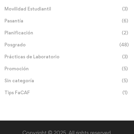
Movilidad Estudiantil
(3)
Pasantía
(6)
Planificación
(2)
Posgrado
(48)
Prácticas de Laboratorio
(3)
Promoción
(5)
Sin categoría
(5)
Tips FaCAF
(1)
Copyright © 2025. All rights reserved.