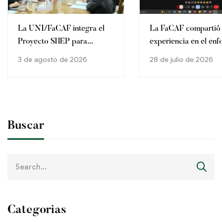
La UNI/FaCAF integra el
La FaCAF compartió
Proyecto SHEP para
experiencia en el en
fortalecer la agricultura
SHEP en la Cátedra 
3 de agosto de 2026
28 de julio de 2026
familiar en Paraguay
2026
Buscar
Search
for:
Categorias