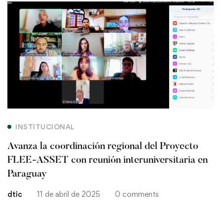
Avanza
la
coordinación
regional
del
Proyecto
INSTITUCIONAL
FLEE-
Avanza la coordinación regional del Proyecto
ASSET
FLEE-ASSET con reunión interuniversitaria en
Paraguay
con
dtic
11 de abril de 2025
0 comments
reunión