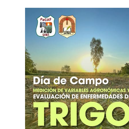
Día
de
Campo:
Medición
de
variables
agronómicas
y
evaluación
de