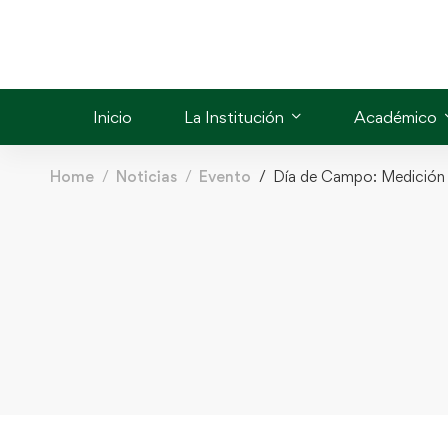
Inicio
La Institución
Académico
Home
Noticias
Evento
Día de Campo: Medición d