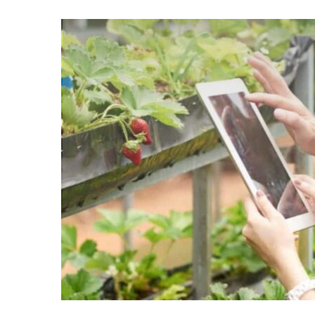
Día
del
Administrador