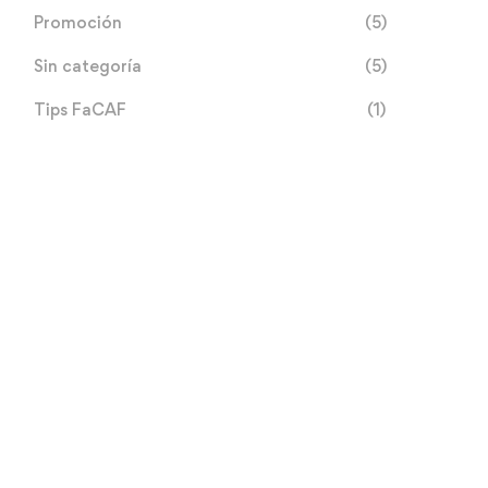
Promoción
(5)
Sin categoría
(5)
Tips FaCAF
(1)
Día Internacional de la
Día Internacional de las
Conservación del Suelo
Cooperativas