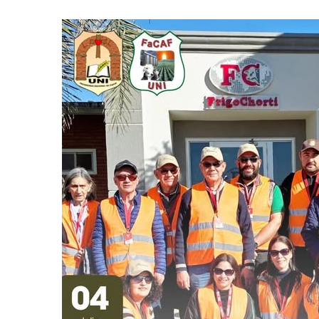
Día
Nacional
del
Cooperativismo
Paraguayo