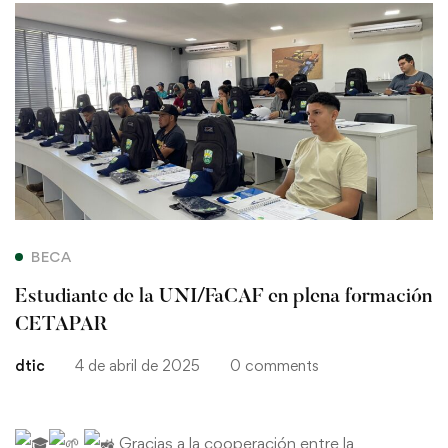
Estudiante
de
la
UNI/FaCAF
en
plena
BECA
formación
Estudiante de la UNI/FaCAF en plena formación
CETAPAR
CETAPAR
dtic
4 de abril de 2025
0 comments
Gracias a la cooperación entre la