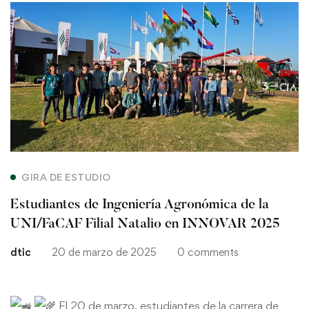
Estudiantes
de
Ingeniería
Agronómica
de
la
GIRA DE ESTUDIO
UNI/FaCAF
Estudiantes de Ingeniería Agronómica de la
Filial
UNI/FaCAF Filial Natalio en INNOVAR 2025
dtic
20 de marzo de 2025
0 comments
Natalio
en
El 20 de marzo, estudiantes de la carrera de