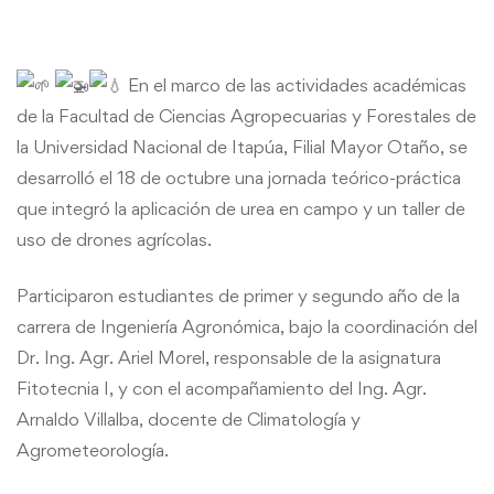
jornada
En el marco de las actividades académicas
práctica
de la Facultad de Ciencias Agropecuarias y Forestales de
de
la Universidad Nacional de Itapúa, Filial Mayor Otaño, se
desarrolló el 18 de octubre una jornada teórico-práctica
fertilización
que integró la aplicación de urea en campo y un taller de
y
uso de drones agrícolas.
taller
Participaron estudiantes de primer y segundo año de la
carrera de Ingeniería Agronómica, bajo la coordinación del
de
Dr. Ing. Agr. Ariel Morel, responsable de la asignatura
drones
Fitotecnia I, y con el acompañamiento del Ing. Agr.
Arnaldo Villalba, docente de Climatología y
agrícolas
Agrometeorología.