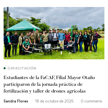
Estudiantes
de
la
FaCAF,
Filial
Mayor
CAPACITACIÓN
Otaño
Estudiantes de la FaCAF, Filial Mayor Otaño
participaron
participaron de la jornada práctica de
fertilización y taller de drones agrícolas
de
Sandra Flores
18 de octubre de 2025
0 comments
la