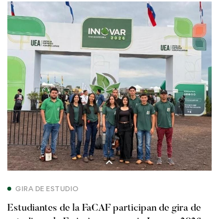
Estudiantes
de
la
FaCAF
participan
de
gira
de
estudio
GIRA DE ESTUDIO
en
Estudiantes de la FaCAF participan de gira de