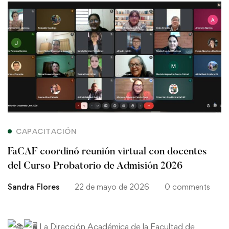
FaCAF
coordinó
reunión
virtual
con
docentes
CAPACITACIÓN
del
FaCAF coordinó reunión virtual con docentes
Curso
del Curso Probatorio de Admisión 2026
Sandra Flores
22 de mayo de 2026
0 comments
Probatorio
de
La Dirección Académica de la Facultad de