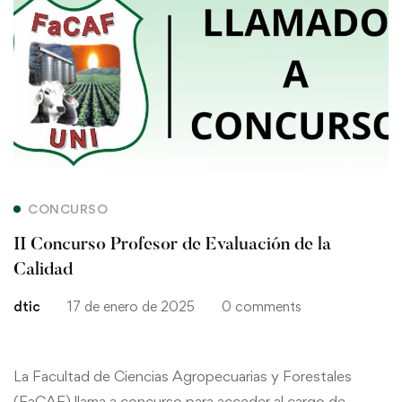
II
Concurso
Profesor
de
Evaluación
de
CONCURSO
la
II Concurso Profesor de Evaluación de la
Calidad
Calidad
dtic
17 de enero de 2025
0 comments
La Facultad de Ciencias Agropecuarias y Forestales
(FaCAF) llama a concurso para acceder al cargo de