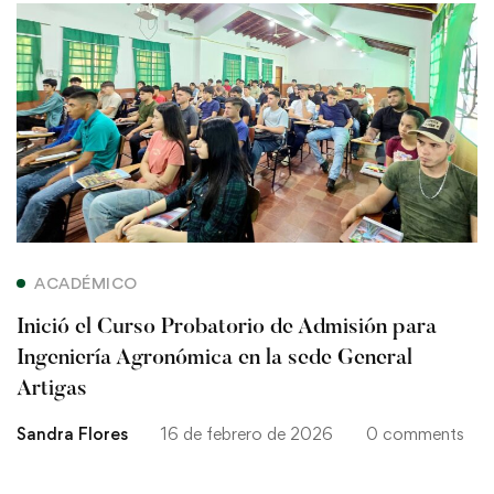
Inició
el
Curso
Probatorio
de
Admisión
ACADÉMICO
para
Inició el Curso Probatorio de Admisión para
Ingeniería
Ingeniería Agronómica en la sede General
Artigas
Agronómica
Sandra Flores
16 de febrero de 2026
0 comments
en