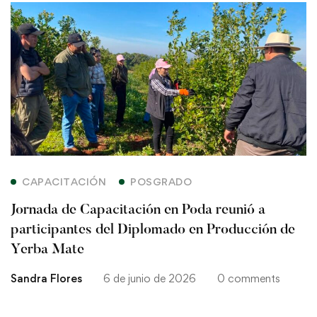
Jornada
de
Capacitación
en
Poda
reunió
CAPACITACIÓN
POSGRADO
a
Jornada de Capacitación en Poda reunió a
participantes
participantes del Diplomado en Producción de
Yerba Mate
del
Sandra Flores
6 de junio de 2026
0 comments
Diplomado