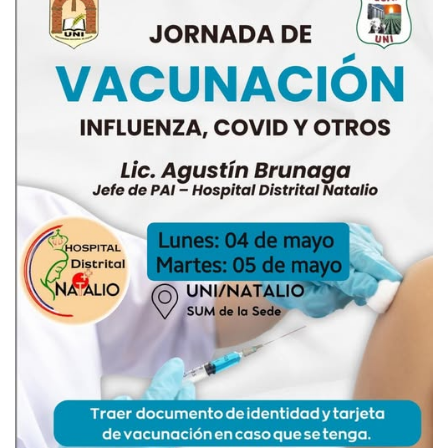
Jornada
de
Vacunación
en
la
UNI
Filial
Natalio