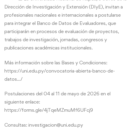
datos
Dirección de Investigación y Extensión (DIyE), invitan a
profesionales nacionales e internacionales a postularse
de
para integrar el Banco de Datos de Evaluadores, que
evaluadores
participarán en procesos de evaluación de proyectos,
trabajos de investigación, jornadas, congresos y
institucionales
publicaciones académicas institucionales.
Más información sobre las Bases y Condiciones:
https://uni.edu.py/convocatoria-abierta-banco-de-
datos…/
Postulaciones del 04 al 11 de mayo de 2026 en el
siguiente enlace:
https://forms.gle/4jTqeMZmuMf6UFcj9
Consultas: investigacion@uni.edu.py