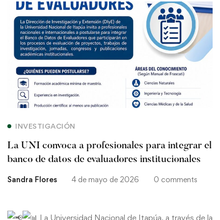
La
UNI
convoca
a
profesionales
para
INVESTIGACIÓN
integrar
La UNI convoca a profesionales para integrar el
el
banco de datos de evaluadores institucionales
Sandra Flores
4 de mayo de 2026
0 comments
banco
de
La Universidad Nacional de Itapúa, a través de la