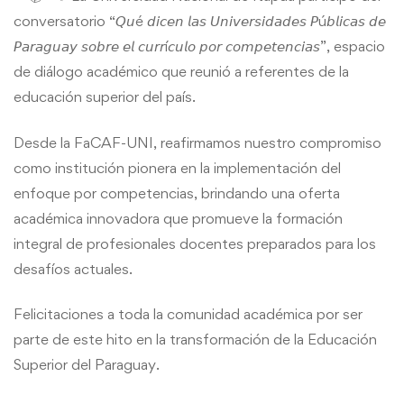
por
conversatorio “𝘘𝘶é 𝘥𝘪𝘤𝘦𝘯 𝘭𝘢𝘴 𝘜𝘯𝘪𝘷𝘦𝘳𝘴𝘪𝘥𝘢𝘥𝘦𝘴 𝘗ú𝘣𝘭𝘪𝘤𝘢𝘴 𝘥𝘦
𝘗𝘢𝘳𝘢𝘨𝘶𝘢𝘺 𝘴𝘰𝘣𝘳𝘦 𝘦𝘭 𝘤𝘶𝘳𝘳í𝘤𝘶𝘭𝘰 𝘱𝘰𝘳 𝘤𝘰𝘮𝘱𝘦𝘵𝘦𝘯𝘤𝘪𝘢𝘴”, espacio
Competencias
de diálogo académico que reunió a referentes de la
educación superior del país.
Desde la FaCAF-UNI, reafirmamos nuestro compromiso
como institución pionera en la implementación del
enfoque por competencias, brindando una oferta
académica innovadora que promueve la formación
integral de profesionales docentes preparados para los
desafíos actuales.
Felicitaciones a toda la comunidad académica por ser
parte de este hito en la transformación de la Educación
Superior del Paraguay.