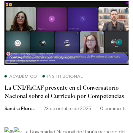
La
UNI/FaCAF
presente
en
el
Conversatorio
ACADÉMICO
INSTITUCIONAL
Nacional
La UNI/FaCAF presente en el Conversatorio
sobre
Nacional sobre el Currículo por Competencias
Sandra Flores
23 de octubre de 2025
0 comments
el
Currículo
La Universidad Nacional de Itapúa participó del