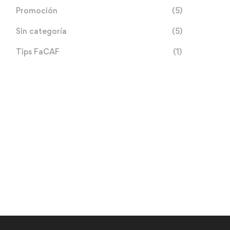
Promoción
(5)
Sin categoría
(5)
Tips FaCAF
(1)
Estudiantes y docentes 
la UNI/FaCAF
participación de Jornada
4 de junio de 2026
Campo sobre innovación
sostenibilidad agropecua
FaCAF participó en jornada
de actualización sobre
agricultura sostenible e
4 de junio de 2026
innovación tecnológica