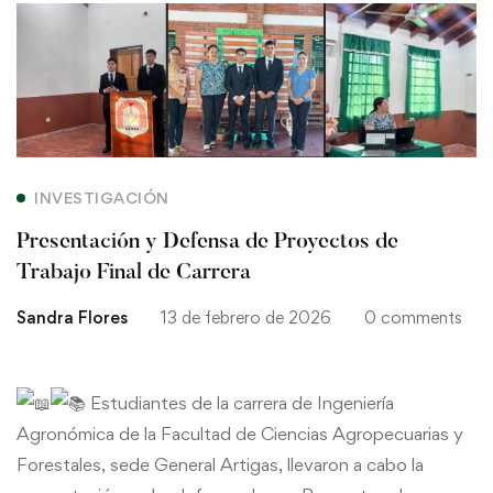
Presentación
y
Defensa
de
INVESTIGACIÓN
Proyectos
Presentación y Defensa de Proyectos de
de
Trabajo Final de Carrera
Trabajo
Sandra Flores
13 de febrero de 2026
0 comments
Final
Estudiantes de la carrera de Ingeniería
de
Agronómica de la Facultad de Ciencias Agropecuarias y
Carrera
Forestales, sede General Artigas, llevaron a cabo la