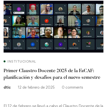
Primer
Claustro
Docente
2025
de
la
INSTITUCIONAL
FaCAF:
Primer Claustro Docente 2025 de la FaCAF:
planificación
planificación y desafíos para el nuevo semestre
dtic
12 de febrero de 2025
0 comments
y
desafíos
El 12 de febrero se llevó a cabo el Claustro Docente de la