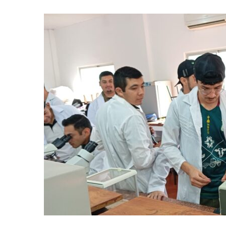
Trabajo
de
Laboratorio
en
la
asignatura
Fisiología
Vegetal