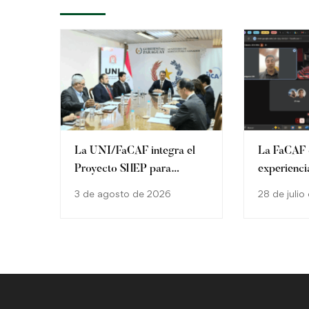
La UNI/FaCAF integra el
La FaCAF 
Proyecto SHEP para
experienci
fortalecer la agricultura
SHEP en l
3 de agosto de 2026
28 de juli
familiar en Paraguay
2026