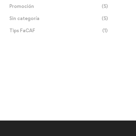
Promoción
(5)
Sin categoría
(5)
Tips FaCAF
(1)
Netiquetas en Entornos
Digitales
18 de junio de 2026
FaCAF participó del acto
conmemorativo por el Día
Nacional del
4 de julio de 2026
Cooperativismo Paraguayo
y el Día Internacional de las
Cooperativas