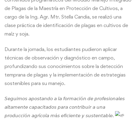
de Plagas de la Maestría en Protección de Cultivos, a
cargo de la Ing. Agr. Mtr. Stella Candia, se realizó una
clase práctica de identificación de plagas en cultivos de
maíz y soja.
Durante la jornada, los estudiantes pudieron aplicar
técnicas de observación y diagnóstico en campo,
profundizando sus conocimientos sobre la
detección
temprana de plagas y la implementación de estrategias
sostenibles para su manejo.
𝘚𝘦𝘨𝘶𝘪𝘮𝘰𝘴 𝘢𝘱𝘰𝘴𝘵𝘢𝘯𝘥𝘰 𝘢 𝘭𝘢 𝘧𝘰𝘳𝘮𝘢𝘤𝘪ó𝘯 𝘥𝘦 𝘱𝘳𝘰𝘧𝘦𝘴𝘪𝘰𝘯𝘢𝘭𝘦𝘴
𝘢𝘭𝘵𝘢𝘮𝘦𝘯𝘵𝘦 𝘤𝘢𝘱𝘢𝘤𝘪𝘵𝘢𝘥𝘰𝘴 𝘱𝘢𝘳𝘢 𝘤𝘰𝘯𝘵𝘳𝘪𝘣𝘶𝘪𝘳 𝘢 𝘶𝘯𝘢
𝘱𝘳𝘰𝘥𝘶𝘤𝘤𝘪ó𝘯 𝘢𝘨𝘳í𝘤𝘰𝘭𝘢 𝘮á𝘴 𝘦𝘧𝘪𝘤𝘪𝘦𝘯𝘵𝘦 𝘺 𝘴𝘶𝘴𝘵𝘦𝘯𝘵𝘢𝘣𝘭𝘦.