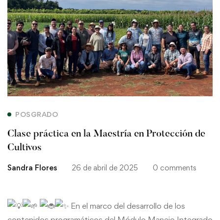
Clase
práctica
en
la
Maestría
en
POSGRADO
Protección
Clase práctica en la Maestría en Protección de
de
Cultivos
Sandra Flores
26 de abril de 2025
0 comments
Cultivos
En el marco del desarrollo de los
contenidos programáticos del Módulo Manejo Integrado