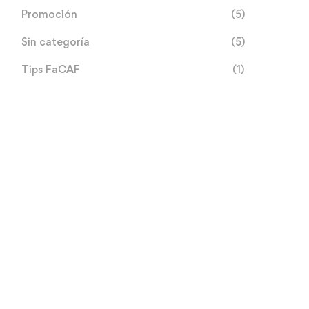
Promoción
(5)
Sin categoría
(5)
Tips FaCAF
(1)
Convocatoria abierta al 9°
La FaCAF compartió su
Congreso de Extensión
experiencia en el enfoqu
Universitaria de la AUGM
SHEP en la Cátedra JIC
29 de julio de 2026
28 de julio de 2026
2026